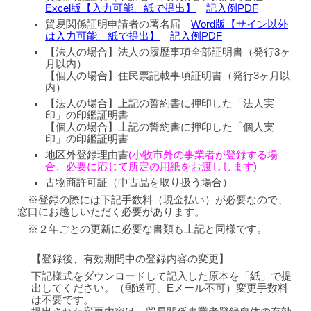
Excel版【入力可能、紙で提出】
記入例PDF
貿易関係証明申請者の署名届
Word版【サイン以外
は入力可能、紙で提出】
記入例PDF
【法人の場合】法人の履歴事項全部証明書（発行3ヶ
月以内）
【個人の場合】住民票記載事項証明書（発行3ヶ月以
内）
【法人の場合】
上記の誓約書に押印した「法人実
印」の印鑑証明書
【個人の場合】
上記の誓約書に押印した「個人実
印」の印鑑証明書
地区外登録理由書
(小牧市外の事業者が登録する場
合、必要に応じて所定の用紙をお渡しします)
古物商許可証（中古品を取り扱う場合）
※登録の際には下記手数料（現金払い）が必要なので、
窓口にお越しいただく必要があります。
※２年ごとの更新に必要な書類も上記と同様です。
【登録後、有効期間中の登録内容の変更
】
下記様式をダウンロードして記入した原本を「紙」で提
出してください。（郵送可、Eメール不可）変更手数料
は不要です。