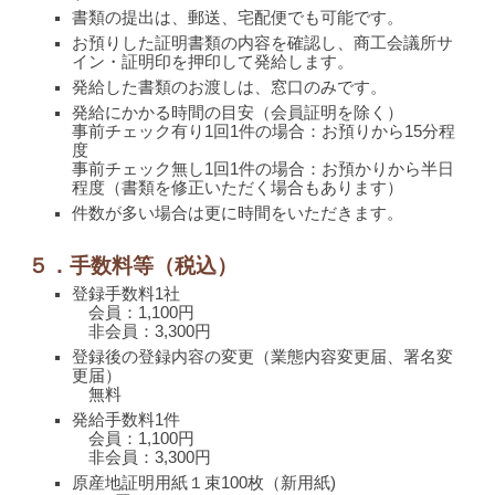
書類の提出は、郵送、宅配便でも可能です。
お預りした証明書類の内容を確認し、商工会議所サ
イン・証明印を押印して発給します。
発給した書類のお渡しは、窓口のみです。
発給にかかる時間の目安（会員証明を除く）
事前チェック
有り
1回1件
の場合：お預りから15分程
度
事前チェック
無し
1回1件
の場合：お預かりから半日
程度（書類を修正いただく場合もあります）
件数が多い場合は更に時間をいただきます。
５．手数料等（税込）
登録手数料1社
会員：1,100円
非会員：3,300円
登録後の登録内容の変更（業態内容変更届、署名変
更届）
無料
発給手数料1件
会員：1,100円
非会員：3,300円
原産地証明用紙１束100枚（新用紙)