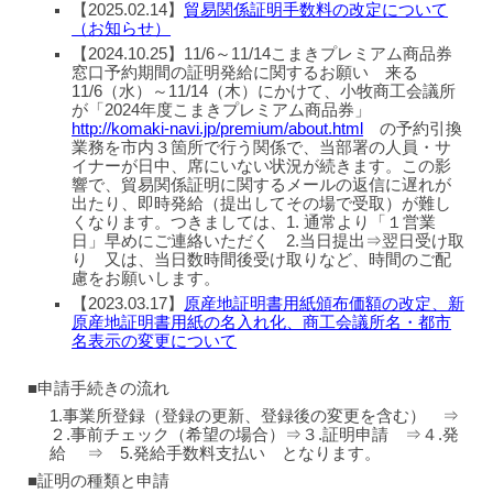
【2025.02.14】
貿易関係証明手数料の改定について
（お知らせ）
【2024.10.25】11/6～11/14こまきプレミアム商品券
窓口予約期間の証明発給に関するお願い 来る
11/6（水）～11/14（木）にかけて、小牧商工会議所
が「2024年度こまきプレミアム商品券」
http://komaki-navi.jp/premium/about.html
の予約引換
業務を市内３箇所で行う関係で、当部署の人員・サ
イナーが日中、席にいない状況が続きます。この影
響で、貿易関係証明に関するメールの返信に遅れが
出たり、即時発給（提出してその場で受取）が難し
くなります。つきましては、1. 通常より「１営業
日」早めにご連絡いただく 2.当日提出⇒翌日受け取
り 又は、当日数時間後受け取りなど、時間のご配
慮をお願いします。
【2023.03.17】
原産地証明書用紙頒布価額の改定、新
原産地証明書用紙の名入れ化、商工会議所名・都市
名表示の変更について
■申請手続きの流れ
1.事業所登録（登録の更新、登録後の変更を含む）
⇒
２.事前チェック（希望の場合）
⇒
３.証明申請
⇒
４.発
給
⇒
5.発給手数料支払い
となります。
■証明の種類と申請