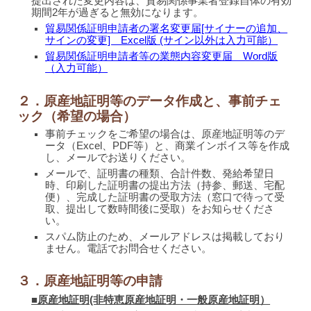
提出された変更内容は、貿易関係事業者登録自体の有効
期間2年が過ぎると無効になります。
貿易関係証明申請者の署名変更届[サイナーの追加、
サインの変更] Excel版 (サイン以外は入力可能）
貿易関係証明申請者等の業態内容変更届 Word版
（入力可能）
２．原産地証明等のデータ作成と、事前チェ
ック（希望の場合）
事前チェックをご希望の場合は、原産地証明等のデ
ータ（Excel、PDF等）と、商業インボイス等を作成
し、メールでお送りください。
メールで、証明書の種類、合計件数、発給希望日
時、印刷した証明書の提出方法（持参、郵送、宅配
便）、完成した証明書の受取方法（窓口で待って受
取、提出して数時間後に受取）をお知らせくださ
い。
スパム防止のため、メールアドレスは掲載しており
ません。電話でお問合せください。
３．原産地証明等の申請
■原産地証明(非特恵原産地証明・一般原産地証明）