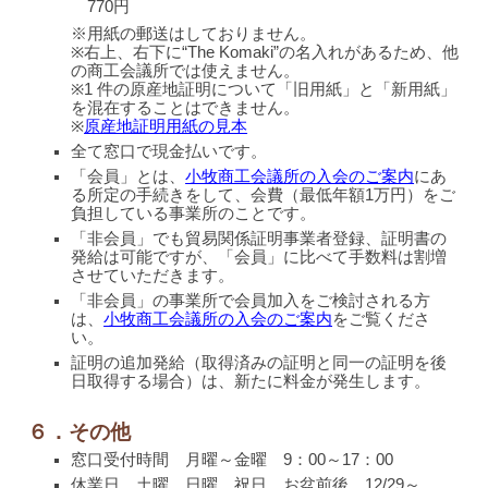
770円
※用紙の郵送はしておりません。
※右上、右下に“The Komaki”の名入れがあるため、他
の商工会議所では使えません。
※1 件の原産地証明について「旧用紙」と「新用紙」
を混在することはできません。
※
原産地証明用紙の見本
全て窓口で現金払いです。
「会員」とは、
小牧商工会議所の入会のご案内
にあ
る所定の手続きをして、会費（最低年額1万円）をご
負担している事業所のことです。
「非会員」でも貿易関係証明事業者登録、証明書の
発給は可能ですが、「会員」に比べて手数料は割増
させていただきます。
「非会員」の事業所で会員加入をご検討される方
は、
小牧商工会議所の入会のご案内
をご覧くださ
い。
証明の追加発給（取得済みの証明と同一の証明を後
日取得する場合）は、新たに料金が発生します。
６．その他
窓口受付時間 月曜～金曜 9：00～17：00
休業日 土曜、日曜、祝日、お盆前後、12/29～