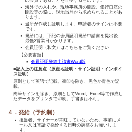
の会員であることを証明するものです。
海外での入札や、現地事務所の開設、銀行口座の
開設等の際に、現地当局から求められることがあ
ります。
当所が作成し証明します。申請者のサインは不要
です。
発給には、下記の会員証明発給申請書を提出後、
最低2営業日かかります。
会員証明（和文）はこちらをご覧ください
【必要書類
】
会員証明発給申請書Word版
■記入上の注意点（原産地証明・サイン証明・インボイ
ス証明）
原則として英語で記載。荷印を除き、黒色か青色で記
載。
肉筆サインを除き、原則としてWord、Excel等で作成し
たデータをプリンタで印刷。手書きは不可。
４．発給（予約制）
担当者、サイナーが常駐していないため、事前にメ
ール又は電話で発給する日時の調整をお願いしま
す。