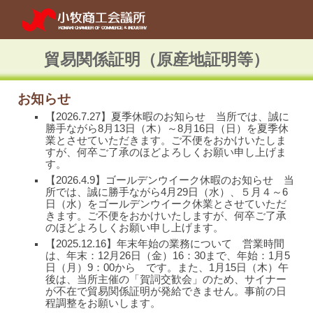
Skip to main content
Skip to navigation
貿易関係証明（原産地証明等）
お知らせ
【202
6
.7.2
7
】夏季休暇のお知らせ 当所では、誠に
勝手ながら8月1
3
日（木）～8月1
6
日（日）を夏季休
業とさせていただきます。ご不便をおかけいたしま
すが、何卒ご了承のほどよろしくお願い申し上げま
す。
【202
6
.
4
.
9
】
ゴールデンウイーク
休暇のお知らせ 当
所では、誠に勝手ながら
4月29
日（
水
）、
５月４
～
6
日（
水
）を
ゴールデンウイーク
休業とさせていただ
きます。ご不便をおかけいたしますが、何卒ご了承
のほどよろしくお願い申し上げます。
【2025.12.16】年末年始の業務について 営業時間
は、年末：12月26日（金）16：30まで、年始：1月5
日（月）9：00から です。また、1月15日（木）午
後は、当所主催の「賀詞交歓会」のため、サイナー
が不在で貿易関係証明が発給できません。事前の日
程調整をお願いします。