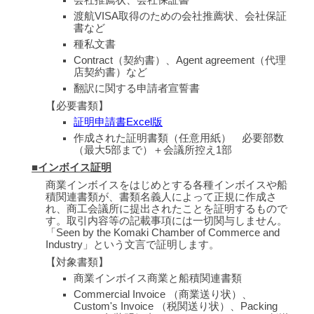
渡航VISA取得のための会社推薦状、会社保証
書など
種私文書
Contract（契約書）、Agent agreement（代理
店契約書）など
翻訳に関する申請者宣誓書
【必要書類
】
証明申請書Excel版
作成された証明書類（任意用紙） 必要部数
（最大5部まで）＋会議所控え1部
■インボイス証明
商業インボイスをはじめとする各種インボイスや船
積関連書類が、書類名義人によって正規に作成さ
れ、商工会議所に提出されたことを証明するもので
す。取引内容等の記載事項には一切関与しません。
「Seen by the Komaki Chamber of Commerce and
Industry」という文言で証明します。
【対象書類
】
商業インボイス商業と船積関連書類
Commercial Invoice （商業送り状）、
Custom's Invoice （税関送り状）、Packing