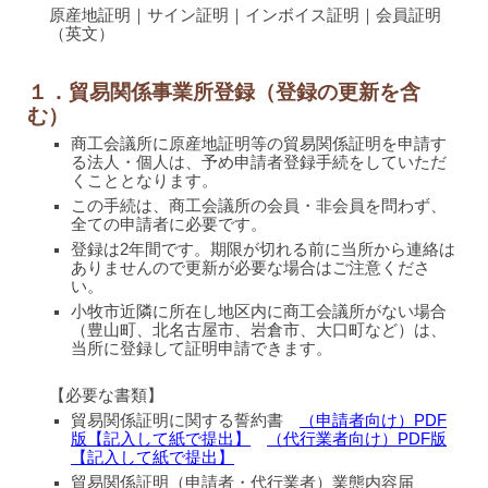
原産地証明｜サイン証明｜インボイス証明｜会員証明
（英文）
１．貿易関係事業所登録（登録の更新を含
む）
商工会議所に原産地証明等の貿易関係証明を申請す
る法人・個人は、予め申請者登録手続をしていただ
くこととなります。
この手続は、商工会議所の会員・非会員を問わず、
全ての申請者に必要です。
登録は2年間です。期限が切れる前に当所から連絡は
ありませんので更新が必要な場合はご注意くださ
い。
小牧市近隣に所在し地区内に商工会議所がない場合
（豊山町、北名古屋市、岩倉市、大口町など）は、
当所に登録して証明申請できます。
【必要な書類
】
貿易関係証明に関する誓約書
（申請者向け）PDF
版【記入して紙で提出】
（代行業者向け）PDF版
【記入して紙で提出】
貿易関係証明（申請者・代行業者）業態内容届