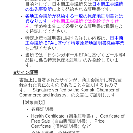
目的として、日本商工会議所又は
日本商工会議所
の出先事務所
により発給される証明書です。
各地工会議所が発給する一般の原産地証明書とは
異なります
。
小牧商工会議所では発給できませ
ん。
予め輸出先にて必要となる証明書の種類をよ
く確認してください。
特定原産地証明書に関する詳しい内容は、
日本商
工会議所-EPAに基づく特定原産地証明書発給事業
をご覧ください。
当所では「日シンガポールEPAに基づくビール等4
品目に係る特恵原産地証明」のみ発給していま
す。
■サイン証明
書類上に自署されたサインが、商工会議所に有効登
録された真正なものであることを証明するもので
す。「Signature verified by the Komaki Chamber of
Commerce and Industry」の文言にて証明します
【対象書類
】
各種証明書
Health Certificate（衛生証明書）、Certificate of
Free Sale（自由販売証明書）、Price
Certificate（価格証明書）など
会社推薦状、会社保証書