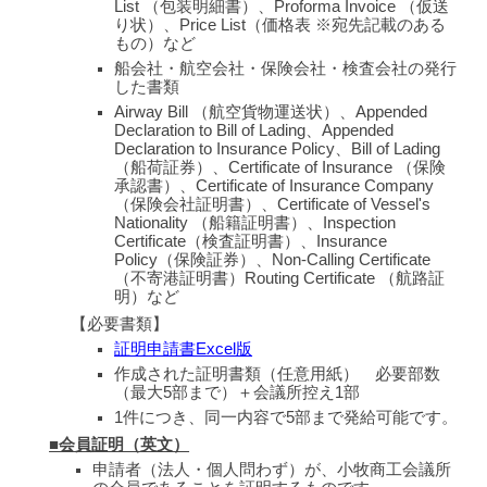
List （包装明細書）、Proforma Invoice （仮送
り状）、Price List（価格表 ※宛先記載のある
もの）など
船会社・航空会社・保険会社・検査会社の発行
した書類
Airway Bill （航空貨物運送状）、Appended
Declaration to Bill of Lading、Appended
Declaration to Insurance Policy、Bill of Lading
（船荷証券）、Certificate of Insurance （保険
承認書）、Certificate of Insurance Company
（保険会社証明書）、Certificate of Vessel's
Nationality （船籍証明書）、Inspection
Certificate（検査証明書）、Insurance
Policy（保険証券）、Non-Calling Certificate
（不寄港証明書）Routing Certificate （航路証
明）など
【必要書類
】
証明申請書Excel版
作成された証明書類（任意用紙） 必要部数
（最大5部まで）＋会議所控え1部
1件につき、同一内容で5部まで発給可能です。
■会員証明（英文）
申請者（法人・個人問わず）が、小牧商工会議所