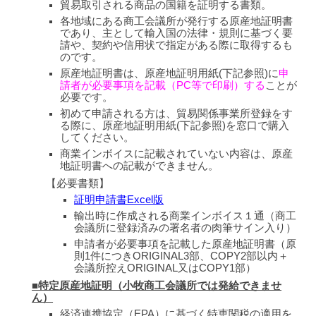
貿易取引される商品の国籍を証明する書類。
各地域にある商工会議所が発行する原産地証明書
であり、主として輸入国の法律・規則に基づく要
請や、契約や信用状で指定がある際に取得するも
のです。
原産地証明書は、原産地証明用紙(下記参照)に
申
請者が必要事項を記載（PC等で印刷）する
ことが
必要です。
初めて申請される方は、貿易関係事業所登録をす
る際に、
原産地証明用紙(下記参照)
を窓口で購入
してください。
商業インボイスに記載されていない内容は、原産
地証明書への記載ができません。
【必要書類
】
証明申請書Excel版
輸出時に作成される商業インボイス１通（商工
会議所に登録済みの署名者の肉筆サイン入り）
申請者が必要事項を記載した原産地証明書（原
則1件につきORIGINAL3部、COPY2部以内＋
会議所控えORIGINAL又はCOPY1部）
■特定原産地証明（小牧商工会議所では発給できませ
ん）
経済連携協定（EPA）に基づく特恵関税の適用を