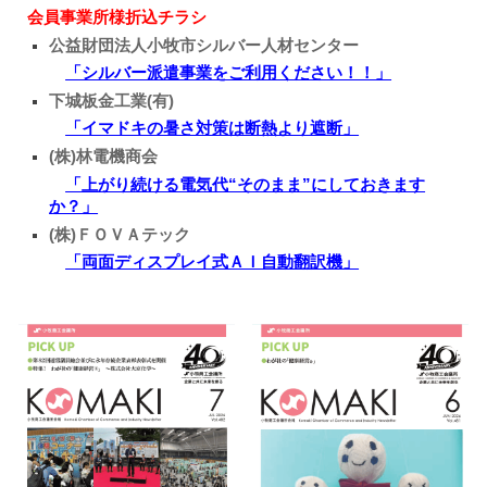
会員事業所様折込チラシ
公益財団法人小牧市シルバー人材センター
「シルバー派遣事業をご利用ください！！」
下城板金工業(有)
「イマドキの暑さ対策は断熱より遮断」
(株)林電機商会
「上がり続ける電気代“そのまま”にしておきます
か？」
(株)ＦＯＶＡテック
「両面ディスプレイ式ＡＩ自動翻訳機」