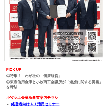
PICK UP
◎特集！ わが社の「健康経営」
◎東春信用金庫と小牧商工会議所が「連携に関する覚書」
を締結
小牧商工会議所事業案内チラシ
経営者向けＡＩ活用セミナー