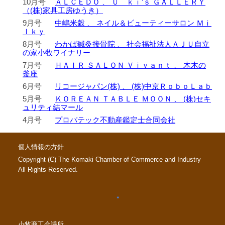
10月号
ＡＬＣＥＤＯ 、 Ｕ＿ｋｉ’ｓ ＧＡＬＬＥＲＹ
（(株)家具工房ゆうき）
9月号
中嶋米穀 、 ネイル＆ビューティーサロン Ｍｉ
ｌｋｙ
8月号
わかば鍼灸接骨院 、 社会福祉法人ＡＪＵ自立
の家小牧ワイナリー
7月号
ＨＡＩＲ ＳＡＬＯＮ Ｖｉｖａｎｔ 、 木木の
釜座
6月号
リコージャパン(株) 、 (株)中京ＲｏｂｏＬａｂ
5月号
ＫＯＲＥＡＮ ＴＡＢＬＥ ＭＯＯＮ 、 (株)セキ
ュリティ結マール
4月号
プロパテック不動産鑑定士合同会社
個人情報の方針
Copyright (C) The Komaki Chamber of Commerce and Industry
All Rights Reserved.
小牧商工会議所