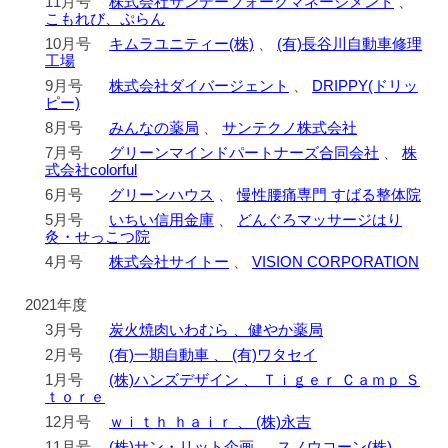
11月号
株式会社サンデーフォークマネージメント
、
こもれび、ぷらん
10月号
キムラユニティー(株)
、
(有)長谷川自動車修理
工場
9月号
株式会社ダイバージェント
、
DRIPPY(ドリッ
ピー)
8月号
みんなの薬局
、
サンテクノ株式会社
7月号
グリーンマインドパートナーズ合同会社
、
株
式会社colorful
6月号
グリーンハウス
、
慢性腰痛専門 すばる整体院
5月号
いちい信用金庫
、
どんぐろマッサージはり
灸・せっこつ院
4月号
株式会社サイトー
、
VISION CORPORATION
2021年度
3月号
炭火焼肉いわむら 、健やか薬局
2月号
(有)一期自動車 、 (有)ワタセイ
1月号
(株)ハンズデザイン 、 Ｔｉｇｅｒ Ｃａｍｐ Ｓ
ｔｏｒｅ
12月号
ｗｉｔｈ ｈａｉｒ 、 (株)永吉
11月号
(株)サン・リット企画 、 スノウコーン(株)