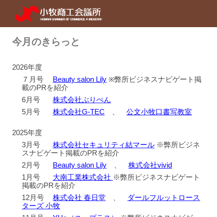
Skip to main content
Skip to navigation
今月のきらっと
2026年度
７
月号
Beauty salon Lily
※弊所ビジネスナビゲート掲
載のPRを紹介
6
月号
株式会社ぶりぺん
5
月号
株式会社G-TEC
、
公文小牧口書写教室
2025年度
3
月号
株式会社セキュリティ結マール
※弊所ビジネ
スナビゲート掲載のPRを紹介
2月号
Beauty salon Lily
、
株式会社vivid
1月号
大南工業株式会社
※弊所ビジネスナビゲート
掲載のPRを紹介
12月号
株式会社 春日堂
、
ダールフルットロース
ターズ 小牧