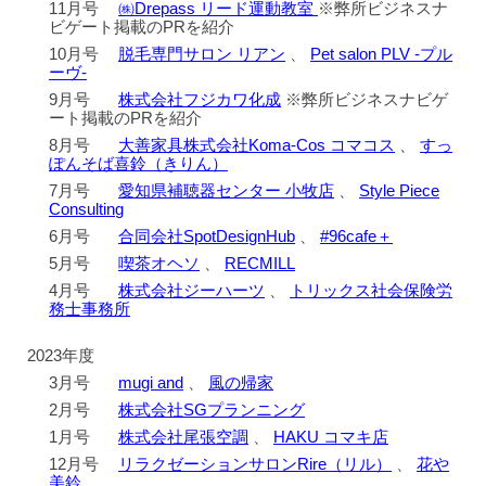
11月号
㈱Drepass リード運動教室
※弊所ビジネスナ
ビゲート掲載のPRを紹介
10月号
脱毛専門サロン リアン
、
Pet salon PLV -プル
ーヴ-
9月号
株式会社フジカワ化成
※弊所ビジネスナビゲ
ート掲載のPRを紹介
8月号
大善家具株式会社Koma-Cos コマコス
、
すっ
ぽんそば喜鈴（きりん）
7月号
愛知県補聴器センター 小牧店
、
Style Piece
Consulting
6月号
合同会社SpotDesignHub
、
#96cafe＋
5月号
喫茶オヘソ
、
RECMILL
4月号
株式会社ジーハーツ
、
トリックス社会保険労
務士事務所
2023年度
3月号
mugi and
、
風の帰家
2月号
株式会社SGプランニング
1月号
株式会社尾張空調
、
HAKU コマキ店
12月号
リラクゼーションサロンRire（リル）
、
花や
美鈴