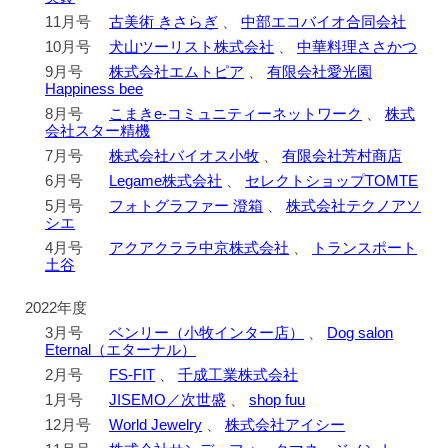
11月号
古美術 きさらぎ
、
中部エコバイオ合同会社
10月号
犬山ツーリスト株式会社
、
中華料理ささかつ
9月号
株式会社エムトピア
、
有限会社愛光園
Happiness bee
8月号
こまきe-コミュニティーネットワーク
、
株式
会社スター精機
7月号
株式会社バイオス小牧
、
有限会社芳村商店
6月号
Legame株式会社
、
セレクトショップTOMTE
5月号
フォトグラファー 澄箱
、
株式会社テクノアソ
シエ
4月号
アクアクララ中京株式会社
、
トランスポート
土谷
2022年度
3月号
ベンリー（小牧インター店）
、
Dog salon
Eternal（エターナル）
2月号
FS-FIT
、
千成工業株式会社
1月号
JISEMO／次世盛
、
shop fuu
12月号
World Jewelry
、
株式会社アイシー