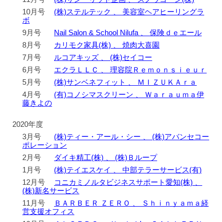
10月号
(株)ステルテック 、 美容室ヘアヒーリングラ
ボ
9月号
Nail Salon & School Nilufa 、 保険ｄｅエール
8月号
カリモク家具(株) 、 焼肉大喜園
7月号
ルコアキッズ 、 (株)セイコー
6月号
エクラＬＬＣ 、 理容院Ｒｅｍｏｎｓｉｅｕｒ
5月号
(株)サンベネフィット 、 ＭＩＺＵＫＡｒａ
4月号
(有)コノシマスクリーン 、 Ｗａｒａｕｍａ伊
藤きよの
2020年度
3月号
(株)ティー・アール・シー 、 (株)アバンセコー
ポレーション
2月号
ダイキ精工(株) 、 (株)Ｂループ
1月号
(株)テイエスケイ 、 中部テラーサービス(有)
12月号
コニカミノルタビジネスサポート愛知(株) 、
(株)新名サービス
11月号
ＢＡＲＢＥＲ ＺＥＲＯ 、 Ｓｈｉｎｙａｍａ経
営支援オフィス