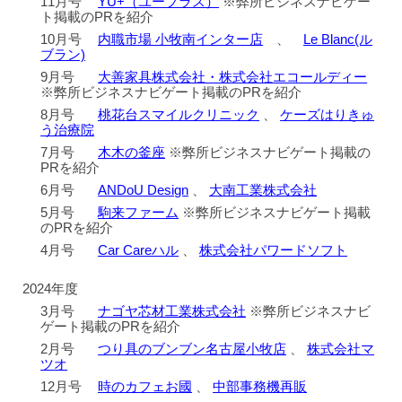
11月号
YU+（ユープラス）
※弊所ビジネスナビゲー
ト掲載のPRを紹介
10月号
内職市場 小牧南インター店
、
Le Blanc(ル
ブラン)
9月号
大善家具株式会社・株式会社エコールディー
※弊所ビジネスナビゲート掲載のPRを紹介
8月号
桃花台スマイルクリニック
、
ケーズはりきゅ
う治療院
7月号
木木の釜座
※弊所ビジネスナビゲート掲載の
PRを紹介
6月号
ANDoU Design
、
大南工業株式会社
5月号
駒来ファーム
※弊所ビジネスナビゲート掲載
のPRを紹介
4月号
Car Careハル
、
株式会社パワードソフト
2024年度
3月号
ナゴヤ芯材工業株式会社
※弊所ビジネスナビ
ゲート掲載のPRを紹介
2月号
つり具のブンブン名古屋小牧店
、
株式会社マ
ツオ
12月号
時のカフェお國
、
中部事務機再販