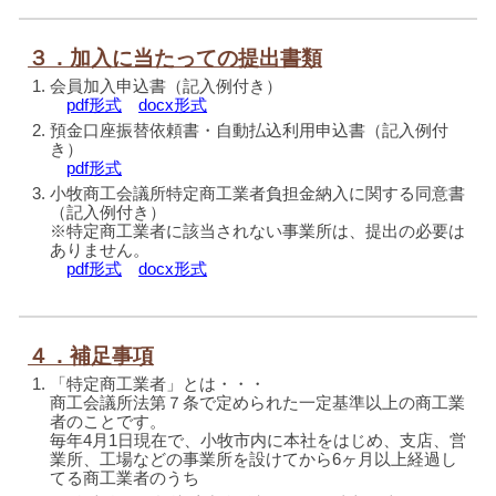
３．加入に当たっての提出書類
会員加入申込書（記入例付き）
pdf形式
docx形式
預金口座振替依頼書・自動払込利用申込書（記入例付
き）
pdf形式
小牧商工会議所特定商工業者負担金納入に関する同意書
（記入例付き）
※特定商工業者に該当されない事業所は、提出の必要は
ありません。
pdf形式
docx形式
４．補足事項
「特定商工業者」とは・・・
商工会議所法第７条で定められた一定基準以上の商工業
者のことです。
毎年4月1日現在で、小牧市内に本社をはじめ、支店、営
業所、工場などの事業所を設けてから6ヶ月以上経過し
てる商工業者のうち