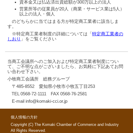
資本金又は払込済出資総額が300万以上の法人
営業所等の従業員が20人（商業・サービス業は5人）
以上の法人・個人
のどちらかに当てはまる方が特定商工業者に該当しま
す。
※特定商工業者制度の詳細については「
特定商工業者の
しおり
」をご覧ください
当商工会議所へのご加入および特定商工業者制度につい
て、ご不明な点がございましたら、お気軽に下記あてお問
い合わせ下さい。
小牧商工会議所 総務グループ
〒485-8552 愛知県小牧市小牧五丁目253
TEL 0568-72-1111 FAX 0568-76-2581
E-mail info@komaki-cci.or.jp
個人情報の方針
Copyright (C) The Komaki Chamber of Commerce and Industry
All Rights Reserved.